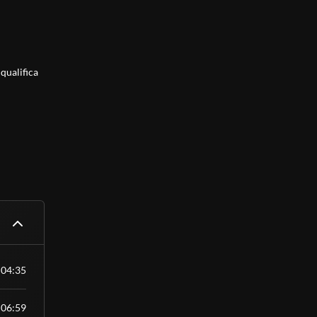
 qualifica
 Essa é
ho, sem
tivando a
álido como
nível
04:35
06:59