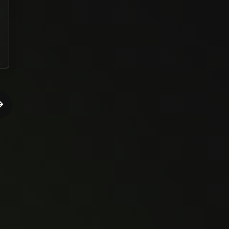
ótimo curso, tudo muito bem explicado!
Daniel Francisco de Souza