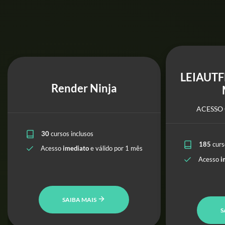
LEIAUTF
Render Ninja
ACESSO 
30
cursos inclusos
185
curs
Acesso
imediato
e válido por 1 mês
Acesso
i
SAIBA MAIS
S