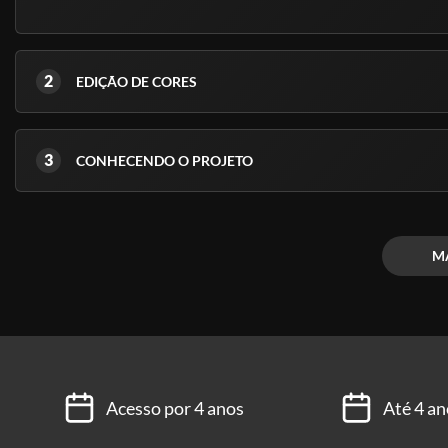
2
EDIÇÃO DE CORES
3
CONHECENDO O PROJETO
M
Acesso por 4 anos
Até 4 an