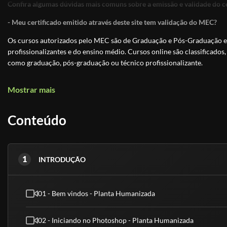
Confira algumas dúvidas mais comuns sobre a emissão e validade do ce
- Meu certificado emitido através deste site tem validação do MEC?
Os cursos autorizados pelo MEC são de Graduação e Pós-Graduação e 
profissionalizantes e do ensino médio. Cursos online são classificados,
como graduação, pós-graduação ou técnico profissionalizante.
Os Cursos Livres, passaram a integrar a Educação Profissional, como Ní
Mostrar mais
uma modalidade de educação não-formal com duração variável, a fim 
exigências de escolaridade anterior.
Conteúdo
Educação é um direito de todos e é um incentivo a sociedade
, previst
educação. Os cursos livres e os certificados tem validade para fins cu
técnico, graduação ou pós-graduação.
1
INTRODUÇÃO
- Meu certificado é aceito pelo CREA, CRC e CRM?
Conforme explicado acima, nossos cursos são de nível básico e livre, ou
superior.
01 - Bem vindos - Planta Humanizada
(Fontes: Secretaria de Educação de São Paulo e ABED)
02 - Iniciando no Photoshop - Planta Humanizada