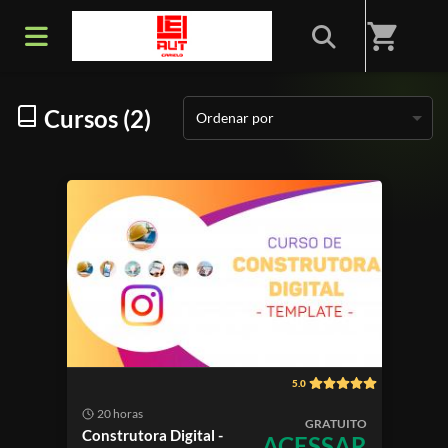
Início
/
Categorias
/
MARKETING p/Construção Civil
shopping_cart
Cursos (2)
Ordenar por
5.0
20 horas
GRATUITO
Construtora Digital -
ACESSAR