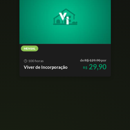
MENSAL
de
R$ 129,90
por
100 horas
29,90
Viver de Incorporação
R$