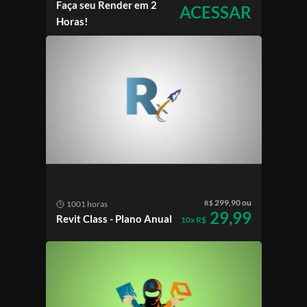
Faça seu Render em 2
ACESSAR
Horas!
299,90 ou
1001 horas
R$
29,99
Revit Class - Plano Anual
10x R$