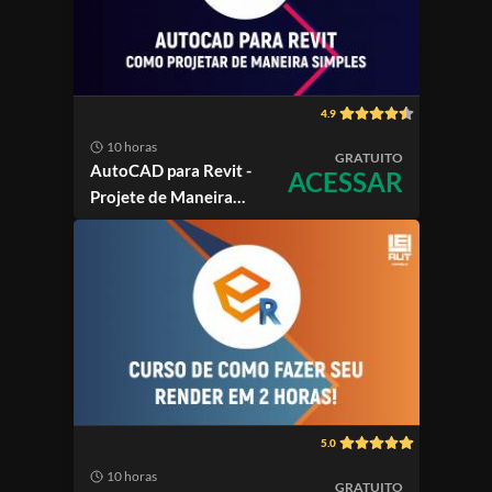
4.9
10 horas
GRATUITO
AutoCAD para Revit -
ACESSAR
Projete de Maneira
Simples
5.0
10 horas
GRATUITO