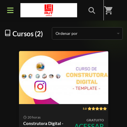
Início
/
Categorias
/
MARKETING p/Construção Civil
shopping_cart
Cursos (2)
Ordenar por
5.0
20 horas
GRATUITO
Construtora Digital -
ACESSAR