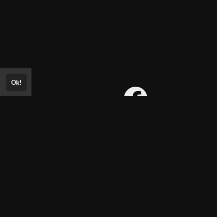
Ok!
Consultar Certificado
Consulte aqui a autenticidade do
certificado.