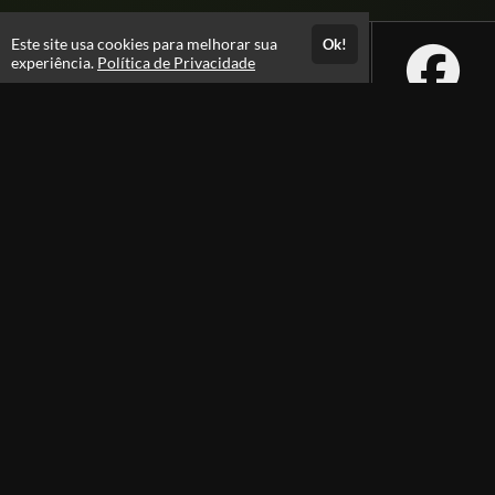
Este site usa cookies para melhorar sua
Ok!
experiência.
Política de Privacidade
Atendimento
08:00 -18:00
+55 81 99610-0674
Fale Conosco
CNPJ: 31.095.533/0001-28
Páginas
Política de Privacidade