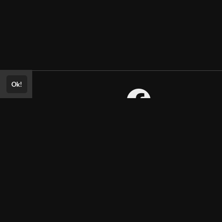
Ok!
Consultar Certificado
Consulte aqui a autenticidade do
certificado.