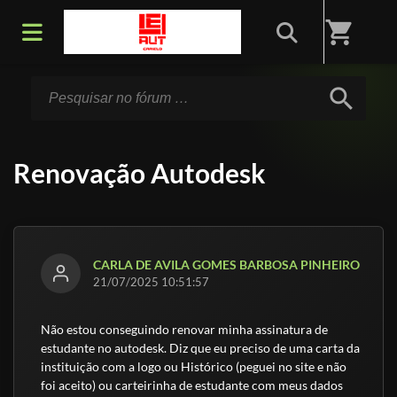
Início
/
Fórum
shopping_cart
search
Renovação Autodesk
CARLA DE AVILA GOMES BARBOSA PINHEIRO
21/07/2025 10:51:57
Não estou conseguindo renovar minha assinatura de
estudante no autodesk. Diz que eu preciso de uma carta da
instituição com a logo ou Histórico (peguei no site e não
foi aceito) ou carteirinha de estudante com meus dados