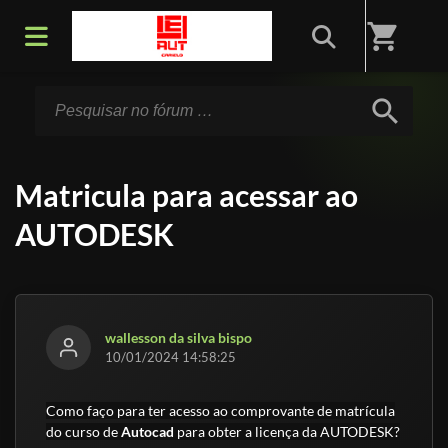
Início
/
Fórum
shopping_cart
search
Matricula para acessar ao
AUTODESK
wallesson da silva bispo
10/01/2024 14:58:25
Como faço para ter acesso ao comprovante de matrícula
do curso de
Autocad
para obter a licença da AUTODESK?