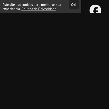
Este site usa cookies para melhorar sua
Ok!
experiência.
Política de Privacidade
Atendimento
08:00 -18:00
+55 81 99610-0674
Fale Conosco
CNPJ: 31.095.533/0001-28
Páginas
Política de Privacidade