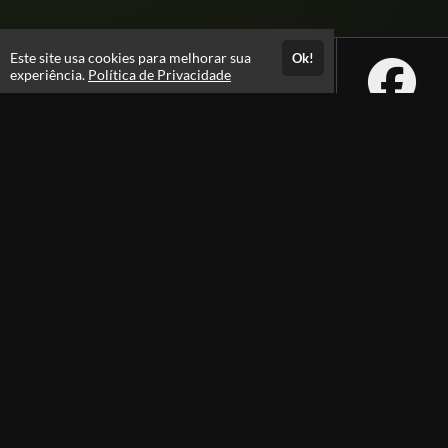
Este site usa cookies para melhorar sua
Ok!
experiência.
Política de Privacidade
Atendimento
08:00 -18:00
+55 81 99610-0674
Fale Conosco
CNPJ: 31.095.533/0001-28
Páginas
Política de Privacidade