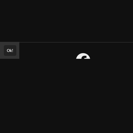
Ok!
Consultar Certificado
Consulte aqui a autenticidade do
certificado.