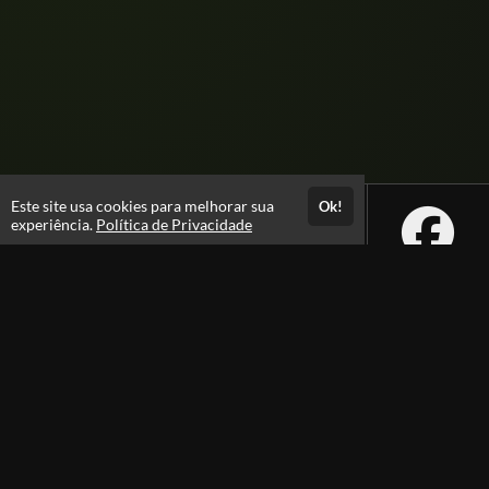
Este site usa cookies para melhorar sua
Ok!
experiência.
Política de Privacidade
Atendimento
08:00 -18:00
+55 81 99610-0674
Fale Conosco
CNPJ: 31.095.533/0001-28