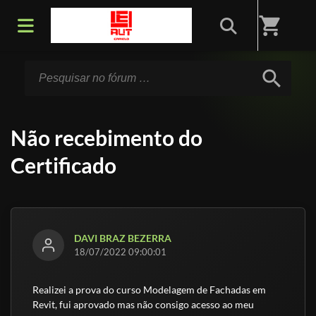
Início
/
Fórum
shopping_cart
search
Não recebimento do
Certificado
DAVI BRAZ BEZERRA
18/07/2022 09:00:01
Realizei a prova do curso Modelagem de Fachadas em
Revit, fui aprovado mas não consigo acesso ao meu