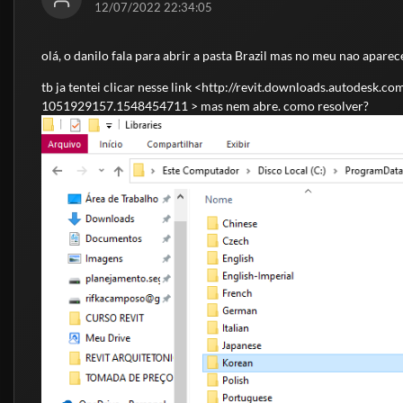
12/07/2022 22:34:05
olá, o danilo fala para abrir a pasta Brazil mas no meu nao aparec
tb ja tentei clicar nesse link <
http://revit.downloads.autodesk
1051929157.1548454711
> mas nem abre. como resolver?