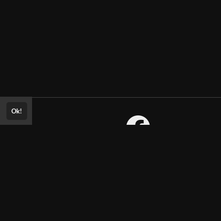
Ok!
Consultar Certificado
Consulte aqui a autenticidade do
certificado.