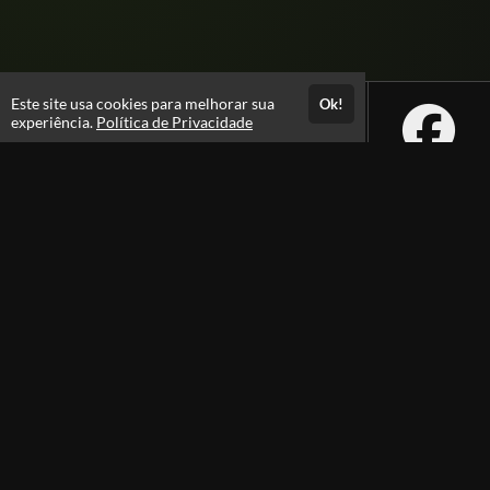
Este site usa cookies para melhorar sua
Ok!
experiência.
Política de Privacidade
Atendimento
08:00 -18:00
+55 81 99610-0674
Fale Conosco
CNPJ: 31.095.533/0001-28
Páginas