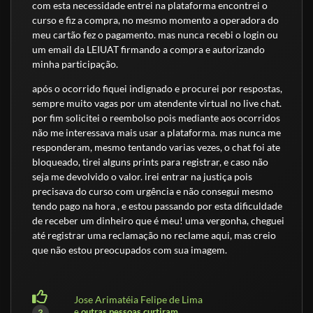
com esta necessidade entrei na plataforma encontrei o
curso e fiz a compra, no mesmo momento a operadora do
meu cartão fez o pagamento. mas nunca recebi o login ou
um email da LEIUAT firmando a compra e autorizando
minha participação.
após o ocorrido fiquei indignado e procurei por respostas,
sempre muito vagas por um atendente virtual no live chat.
por fim solicitei o reembolso pois mediante aos ocorridos
não me interessava mais usar a plataforma. mas nunca me
responderam, mesmo tentando varias vezes, o chat foi ate
bloqueado, tirei alguns prints para registrar, e caso não
seja me devolvido o valor. irei entrar na justiça pois
precisava do curso com urgência e não consegui mesmo
tendo pago na hora , e estou passando por esta dificuldade
de receber um dinheiro que é meu! uma vergonha, cheguei
até registrar uma reclamação no reclame aqui, mas creio
que não estou preocupados com sua imagem.
Jose Arimatéia Felipe de Lima
e
outras pessoas curtiram