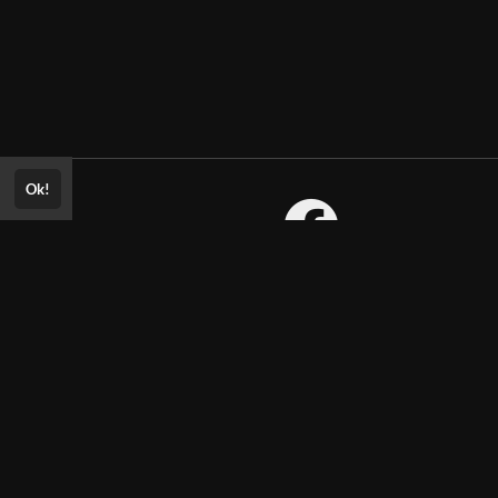
Ok!
Consultar Certificado
Consulte aqui a autenticidade do
certificado.