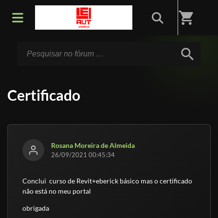
Início
/
Fórum
shopping_cart
search
Certificado
Rosana Moreira de Almeida
26/09/2021 00:45:34
Conclui curso de Revit+eberick básico mas o certificado
não está no meu portal
obrigada