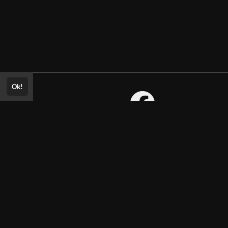
Ok!
Consultar Certificado
Consulte aqui a autenticidade do
certificado.