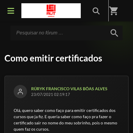
Início
/
Fórum
shopping_cart
search
Como emitir certificados
RÚRYK FRANCISCO VILAS BÔAS ALVES
23/07/2021 02:19:17
Olá, quero saber como faço para emitir certificados dos
cursos que ja fiz. E queria saber como faço pra fazer o
certificado sair no nome do meu sobrinho, pois o mesmo
quem faz os cursos.