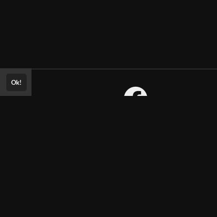
Ok!
Consultar Certificado
Consulte aqui a autenticidade do
certificado.