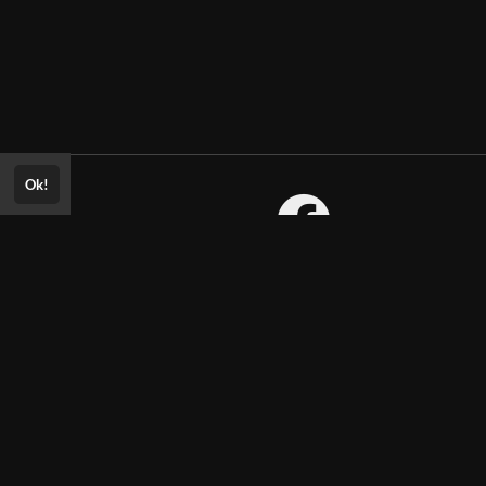
Ok!
Consultar Certificado
Consulte aqui a autenticidade do
certificado.