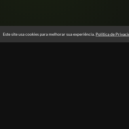
Este site usa cookies para melhorar sua experiência.
Política de Privac
Atendimento
08:00 -18:00
+55 81 99610-0674
Fale Conosco
CNPJ: 31.095.533/0001-28