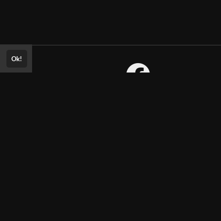
Ok!
Consultar Certificado
Consulte aqui a autenticidade do
certificado.