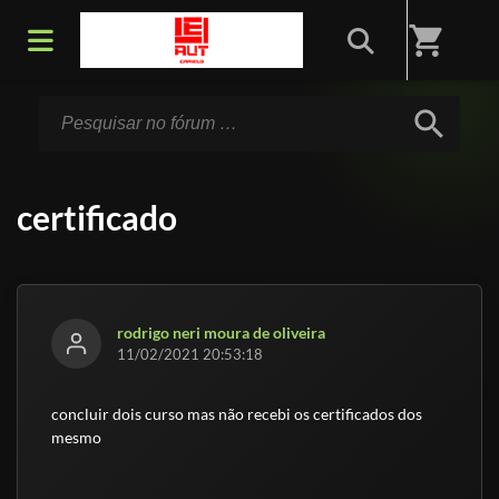
Início
/
Fórum
shopping_cart
search
certificado
rodrigo neri moura de oliveira
11/02/2021 20:53:18
concluir dois curso mas não recebi os certificados dos
mesmo