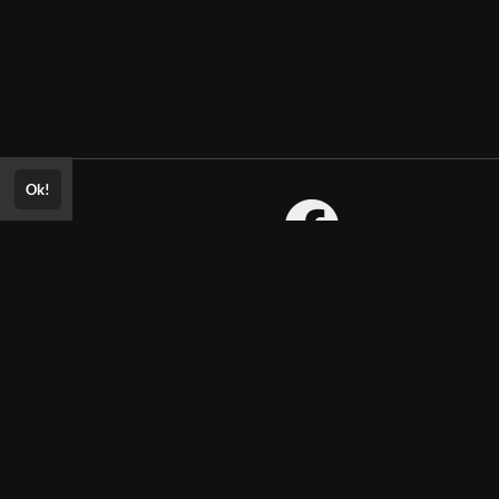
Ok!
Consultar Certificado
Consulte aqui a autenticidade do
certificado.