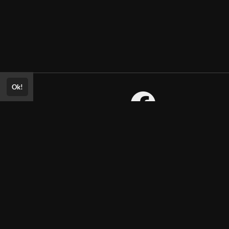
Ok!
Consultar Certificado
Consulte aqui a autenticidade do
certificado.