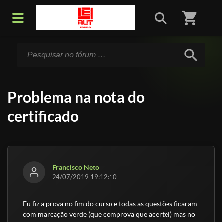
Início
/
Fórum
shopping_cart
search
Problema na nota do
certificado
Francisco Neto
24/07/2019 19:12:10
Eu fiz a prova no fim do curso e todas as questões ficaram
com marcação verde (que comprova que acertei) mas no