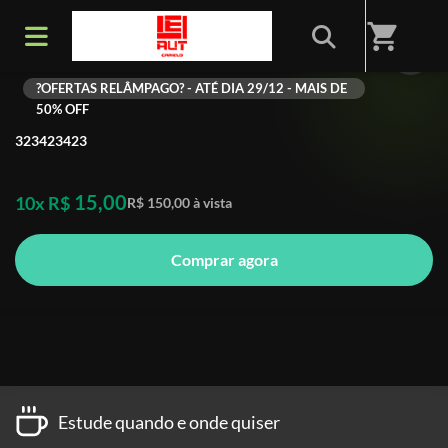
shopping_cart
Teste Kiwify
?OFERTAS RELÂMPAGO? - ATÉ DIA 29/12 - MAIS DE
50% OFF
323423423
15,00
10x R$
R$ 150,00 à vista
Comprar agora
Estude quando e onde quiser