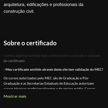
arquitetura, edificações e profissionais da
construção civil.
Sobre o certificado
Confira algumas dúvidas mais comuns sobre a emissão e validade
do certificado:
- Meu certificado emitido através deste site tem validação do MEC?
Os cursos autorizados pelo MEC são de Graduação e Pós-
Graduação e as Secretarias Estaduais de Educação autorizam
cursos técnicos profissionalizantes e do ensino médio. Cursos
online são classificados, por lei, como
cursos livres de atualização
Mostrar mais
ou qualificação
, ou seja, não se qualifica como graduação, pós-
graduação ou técnico profissionalizante.