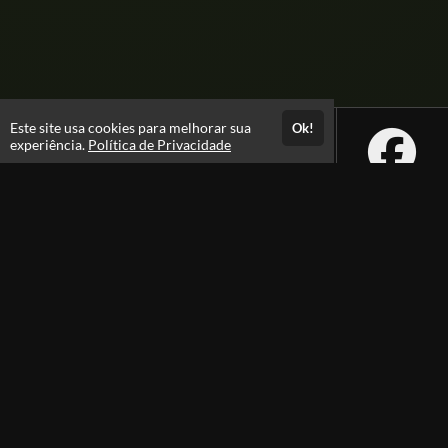
Este site usa cookies para melhorar sua
Ok!
experiência.
Política de Privacidade
Atendimento
08:00 -18:00
+55 81 99610-0674
Fale Conosco
CNPJ: 31.095.533/0001-28
Páginas