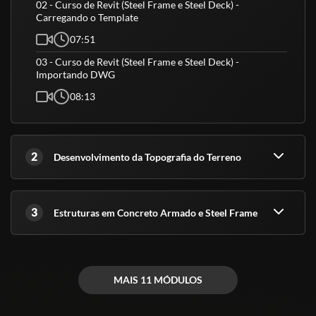
02 - Curso de Revit (Steel Frame e Steel Deck) -
- Meu certificado é aceito pelo CREA, CRC e CRM?
Carregando o Template
Conforme explicado acima, nossos cursos são de nível básico e
07:51
livre, ou seja, servem para atualização e qualificação. Todos esses
03 - Curso de Revit (Steel Frame e Steel Deck) -
órgãos são de nível superior.
Importando DWG
(Fontes: Secretaria de Educação de São Paulo e ABED)
08:13
2
Desenvolvimento da Topografia do Terreno
3
Estruturas em Concreto Armado e Steel Frame
MAIS 11 MÓDULOS