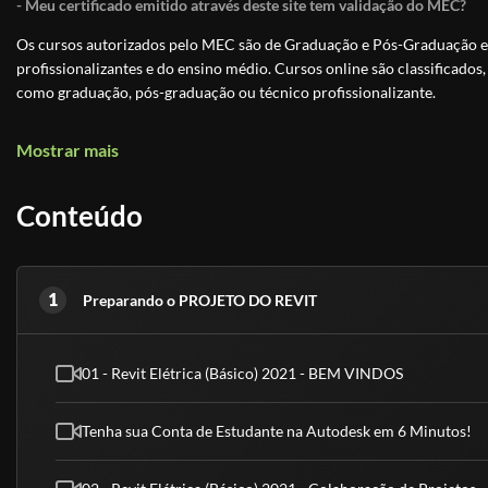
- Meu certificado emitido através deste site tem validação do MEC?
Os cursos autorizados pelo MEC são de Graduação e Pós-Graduação e 
profissionalizantes e do ensino médio. Cursos online são classificados,
como graduação, pós-graduação ou técnico profissionalizante.
Os Cursos Livres, passaram a integrar a Educação Profissional, como Ní
Mostrar mais
uma modalidade de educação não-formal com duração variável, a fim 
exigências de escolaridade anterior.
Conteúdo
Educação é um direito de todos e é um incentivo a sociedade
, previst
educação. Os cursos livres e os certificados tem validade para fins cu
técnico, graduação ou pós-graduação.
1
Preparando o PROJETO DO REVIT
- Meu certificado é aceito pelo CREA, CRC e CRM?
Conforme explicado acima, nossos cursos são de nível básico e livre, ou
superior.
01 - Revit Elétrica (Básico) 2021 - BEM VINDOS
(Fontes: Secretaria de Educação de São Paulo e ABED)
Tenha sua Conta de Estudante na Autodesk em 6 Minutos!