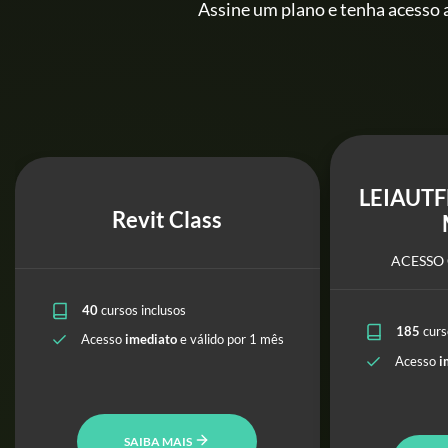
Assine um plano e tenha acesso a
LEIAUTF
Revit Class
ACESSO 
40
cursos inclusos
185
curs
Acesso
imediato
e válido por 1 mês
Acesso
i
SAIBA MAIS