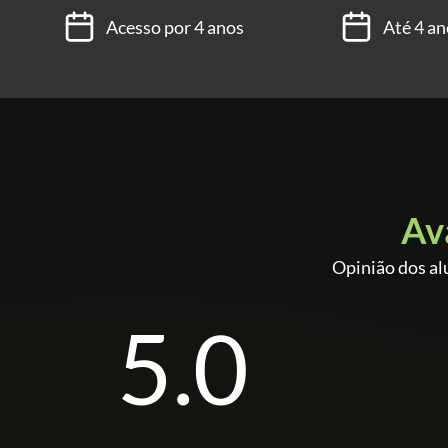
Acesso por 4 anos
Até 4 an
Av
Opinião dos al
5.0