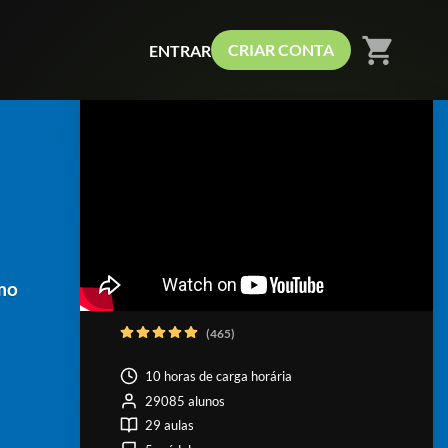
shopping_cart
CRIAR CONTA
ENTRAR
mo
(465)
10 horas de carga horária
29085 alunos
29 aulas