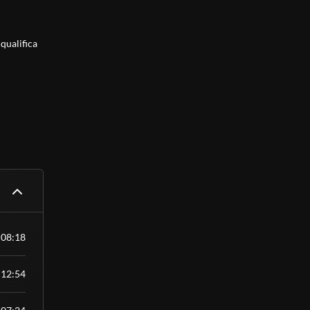
 qualifica
 Essa é
ho, sem
tivando a
álido como
nível
08:18
12:54