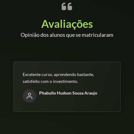
somos uma escola técnica OFICIAL, reconhecida
pelo MEC, CREA, ABED. Se quiser, dá uma
Avaliações
conferida lá no nosso site: www.leiaut.com.br Aqui,
o ensino é levado a SÉRIO!
Opinião dos alunos que se matricularam
- E se eu tiver alguma DÚVIDA, durante o curso?
R: Nosso suporte, É NINJA, fica disponível 24h por
Excelente curso, aprendendo bastante,
dia, 7 dias por semana para te ajudar!
satisfeito com o investimento.
Phabullo Hudson Sousa Araujo
- Qual a METODOLOGIA do curs
o?
R:Esqueça aquelas aulas chatas, monótonas e
TRADICIONAIS do youtube. Nossas aulas são
curtas, OBJETIVAS e engraçadas, aqui você se