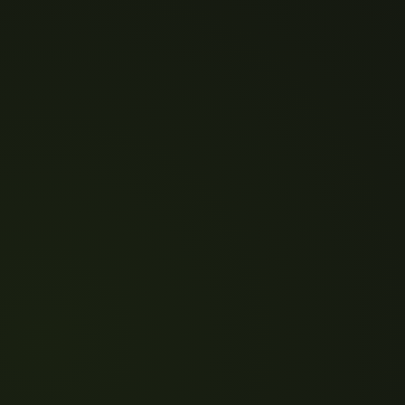
DIVERTE aprendendo!
- Qual o material didático do curso?
R:Simplesmente o melhor do Brasil. Você nunca vai
encontrar nenhum material mais passo a passo e
detalhado que o nosso, se liga - CLIQUE AQUI!
-Se eu não GOSTAR do curso?
R:Fique tranquilo, não estamos no mercado desde
1980 por acaso. Basta solicitar dentro de 30 dias
que devolvemos integralmente seu investimento.