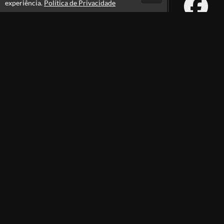
experiência.
Política de Privacidade
Atendimento
08:00 -18:00
+55 81 99610-0674
Fale Conosco
CNPJ: 31.095.533/0001-28
Páginas
Política de Privacidade
Consultar Certificado