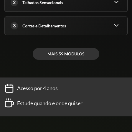
2
Telhados Sensacionais
- Quanto TEMPO tenho para fazer o curso?
3
Cortes e Detalhamentos
R: O tempo de uma COPA DO MUNDO, 4 anos!
MAIS 59 MÓDULOS
- E o CERTIFICADO, como recebo?
R:O certificado chega em seu e-mail,
imediatamente após a nossa última prova.
Acesso por 4 anos
Estude quando e onde quiser
- Esse CERTIFICADO vale de alguma coisa?
R: É claro que sim, diferentemente dos demais
cursos onlines que você conhecerá por aí! Nós