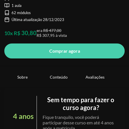
1 aula
62 módulos
Última atualização 28/12/2023
era
R$ 477,00
30,80
10x R$
R$ 307,95 à vista
Comprar agora
Sobre
Conteúdo
Avaliações
Sem tempo para fazer o
curso agora?
4 anos
Fique tranquilo, você poderá
participar desse curso em até 4 anos
após a matrícula.