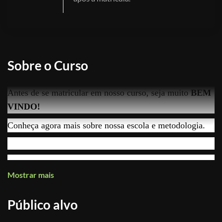
Sobre o Curso
Antes de se matricular em nosso curso, seja muito
BEM
VINDO!
Conheça agora mais sobre nossa escola e metodologia.
Mostrar mais
- O que eu vou APRENDER nesse curso?
R: No primeiro curso, ensinaremos a trabalhar do
Público alvo
ZERO no REVIT, desenvolvendo projetos