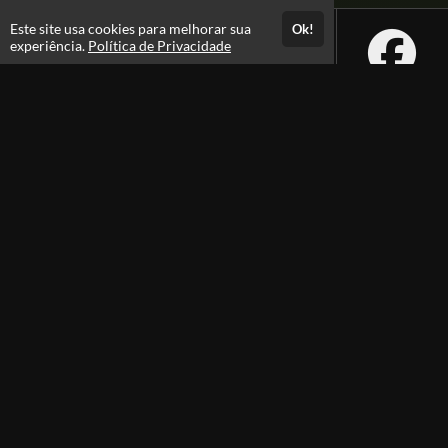
Este site usa cookies para melhorar sua
Ok!
experiência.
Política de Privacidade
Atendimento
08:00 -18:00
+55 81 99610-0674
Fale Conosco
CNPJ: 31.095.533/0001-28
Páginas
Política de Privacidade