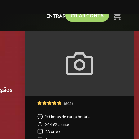
shopping_cart
CRIAR CONTA
ENTRAR
rgãos
(605)
20 horas de carga horária
24492 alunos
23 aulas