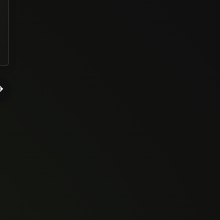
Curso fácil e ensina macetes bem úteis, gostei muito
Dhiulya Ewerton Nunes Costa