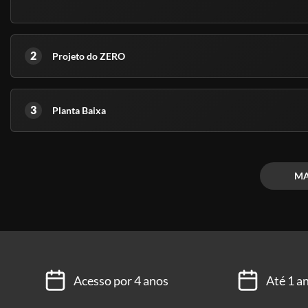
2
Projeto do ZERO
3
Planta Baixa
MA
Acesso por 4 anos
Até 1 a