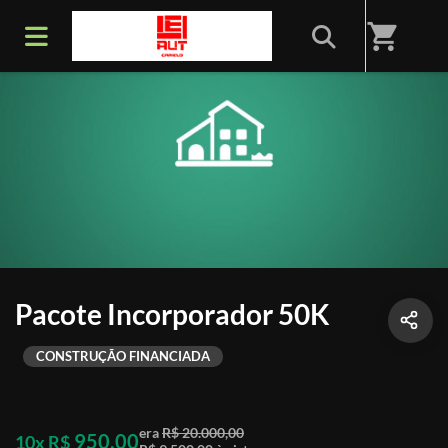
shopping_cart
Pacote Incorporador 50K
CONSTRUÇÃO FINANCIADA
era
R$ 20.000,00
950,00
10x R$