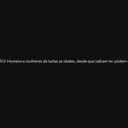
 Homens e mulheres de todas as idades, desde que saibam ler podem
pós a nossa última prova.
s onlines que você conhecerá por aí! Nós somos uma es
 Se quiser, dá uma conferida lá no nosso
IO!