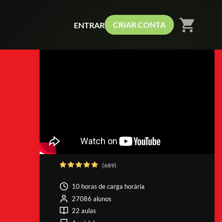
shopping_cart
CRIAR CONTA
ENTRAR
(689)
10 horas de carga horária
27086 alunos
22 aulas