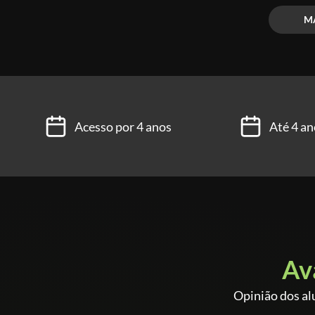
Eaaaaí, até quando você vai prolongar o seu SUCESS
M
Não marca bobeira!
#vemserleiaut
Acesso por 4 anos
Até 4 an
Av
Opinião dos al