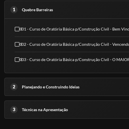
1
Quebre Barreiras
- E se eu tiver alguma DÚVIDA, durante o curso?
R: Nosso suporte, É NINJA, fica disponível 24h por di
01 - Curso de Oratória Básica p/Construção Civil - Bem Vin
02 - Curso de Oratória Básica p/Construção Civil - Vence
- O que eu vou APRENDER nesse curso?
03 - Curso de Oratória Básica p/Construção Civil - O MA
R: Vamos trabalhar conceitos e ferramentas práticas 
resultados. O curso abrange ALTA PERFORMANCE nos
2
Planejando e Construindo Ideias
- Qual a METODOLOGIA do curso?
R:Esqueça aquelas aulas chatas, monótonas e TRAD
3
Técnicas na Apresentação
engraçadas, aqui você se DIVERTE aprendendo!