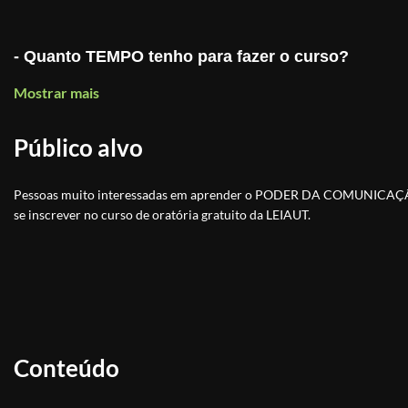
- Quanto TEMPO tenho para fazer o curso?
Mostrar mais
R: O tempo de uma COPA DO MUNDO, 4 anos!
Público alvo
- E o CERTIFICADO, como recebo?
Pessoas muito interessadas em aprender o PODER DA COMUNICAÇÃO!
R:O certificado chega em seu e-mail, imediatamente a
se inscrever no curso de oratória gratuito da LEIAUT.
- Esse CERTIFICADO vale de alguma coisa?
R: É claro que sim, diferentemente dos demais curso
técnica OFICIAL, reconhecida pelo MEC, CREA, ABED.
Conteúdo
site:
www.leiaut.com.br
Aqui, o ensino é levado a SÉR