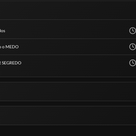
a, 7 dias por semana para te ajudar!
dos
ndo o MEDO
IOR SEGREDO
e profundas para influenciar e transformar completament
 relacionamentos e na Comunicação Interna.
ICIONAIS do youtube. Nossas aulas são curtas, OBJET