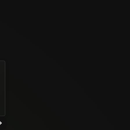
Muito proveitoso e dinâmico
Eric Matheus Andrade Rodrigues