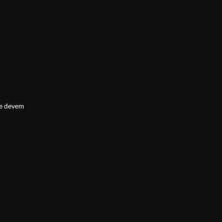
 e devem
cola