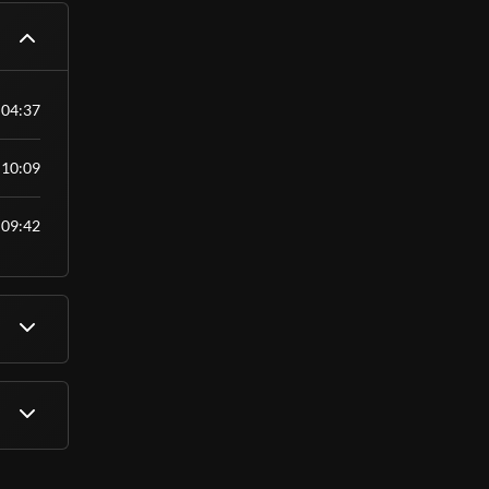
04:37
10:09
09:42
e teus
IVAS e