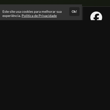
Este site usa cookies para melhorar sua
Ok!
experiência.
Política de Privacidade
Atendimento
08:00 -18:00
+55 81 99610-0674
Fale Conosco
CNPJ: 31.095.533/0001-28
Páginas
Política de Privacidade