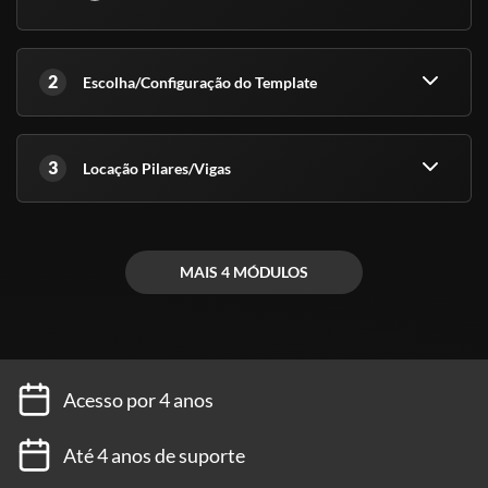
graduação ou pós-graduação.
- Meu certificado é aceito pelo CREA, CRC e CRM?
2
Escolha/Configuração do Template
Conforme explicado acima, nossos cursos são de nível básico e
livre, ou seja, servem para atualização e qualificação. Todos esses
órgãos são de nível superior.
3
Locação Pilares/Vigas
(Fontes: Secretaria de Educação de São Paulo e ABED)
MAIS 4 MÓDULOS
Acesso por 4 anos
Até 4 anos de suporte