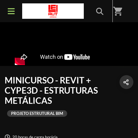
shopping_cart
MINICURSO - REVIT +
CYPE3D - ESTRUTURAS
METÁLICAS
PROJETO ESTRUTURAL BIM
20 horas de carga horária