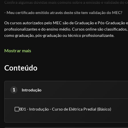
Confira algumas dúvidas mais comuns sobre a emissão e validade do ce
- Meu certificado emitido através deste site tem validação do MEC?
Os cursos autorizados pelo MEC são de Graduação e Pós-Graduação e 
profissionalizantes e do ensino médio. Cursos online são classificados,
como graduação, pós-graduação ou técnico profissionalizante.
Os Cursos Livres, passaram a integrar a Educação Profissional, como Ní
Mostrar mais
uma modalidade de educação não-formal com duração variável, a fim 
exigências de escolaridade anterior.
Conteúdo
Educação é um direito de todos e é um incentivo a sociedade
, previst
educação. Os cursos livres e os certificados tem validade para fins cu
técnico, graduação ou pós-graduação.
1
Introdução
- Meu certificado é aceito pelo CREA, CRC e CRM?
Conforme explicado acima, nossos cursos são de nível básico e livre, ou
superior.
01 - Introdução - Curso de Elétrica Predial (Básico)
(Fontes: Secretaria de Educação de São Paulo e ABED)