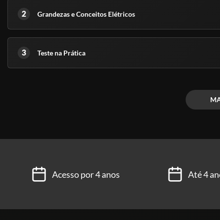
2
Grandezas e Conceitos Elétricos
3
Teste na Prática
MA
Acesso por 4 anos
Até 4 an