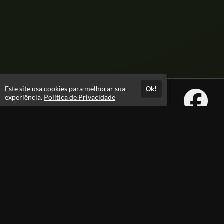
Este site usa cookies para melhorar sua
Ok!
experiência.
Política de Privacidade
Atendimento
08:00 -18:00
+55 81 99610-0674
Fale Conosco
CNPJ: 31.095.533/0001-28