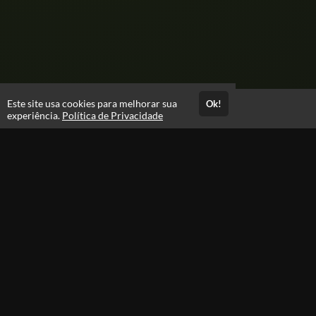
Este site usa cookies para melhorar sua
Ok!
Acesso por 4 anos
experiência.
Política de Privacidade
Até 4 anos de suporte
Estude quando e onde quiser
Avaliações