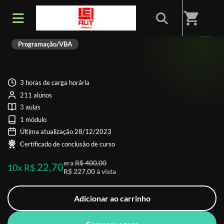
shopping_cart
Revit Extreme
Programação/VBA
3 horas de carga horária
211 alunos
3 aulas
1 módulo
Última atualização 28/12/2023
Certificado de conclusão de curso
era
R$ 400,00
22,70
10x R$
R$ 227,00 à vista
Adicionar ao carrinho