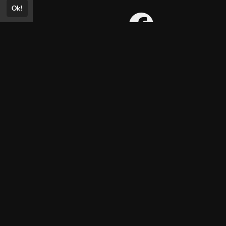
Ok!
Consultar Certificado
Consulte aqui a autenticidade do
certificado.