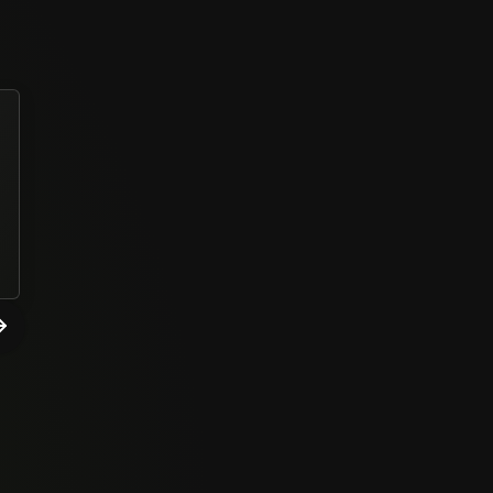
De suma importância ,conteúdo espetacular , sem
palavras ,muito bom ,bora contruir o Brasil .
Paulo César Couto Araujo