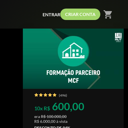
shopping_cart
CRIAR CONTA
ENTRAR
(496)
600,00
10x R$
era
R$ 100.000,00
R$ 6.000,00 à vista
DESCONTO DE 94%