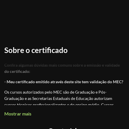
Sobre o certificado
Confira algumas dúvidas mais comuns sobre a emissão e validade
do certificado:
- Meu certificado emitido através deste site tem validação do MEC?
Os cursos autorizados pelo MEC são de Graduação e Pós-
Graduação e as Secretarias Estaduais de Educação autorizam
cursos técnicos profissionalizantes e do ensino médio. Cursos
online são classificados, por lei, como
cursos livres de atualização
Mostrar mais
ou qualificação
, ou seja, não se qualifica como graduação, pós-
graduação ou técnico profissionalizante.