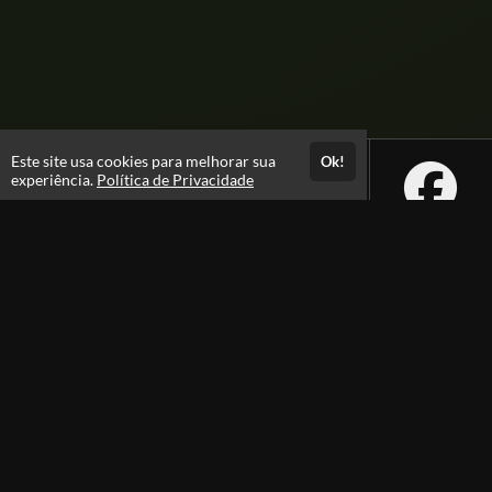
Este site usa cookies para melhorar sua
Ok!
experiência.
Política de Privacidade
Atendimento
08:00 -18:00
+55 81 99610-0674
Fale Conosco
CNPJ: 31.095.533/0001-28