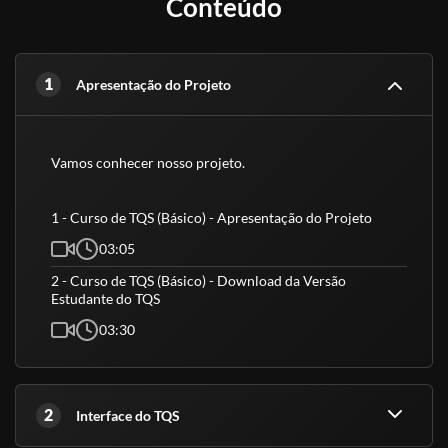
Conteúdo
Os Cursos Livres, passaram a integrar a Educação Profissional,
como Nível Básico após a Lei nº 9.394 - Diretrizes e Bases da
Educação Nacional. Essa é uma modalidade de educação não-
1
formal com duração variável, a fim de proporcionar conhecimentos
Apresentação do Projeto
que permitam atualizar-se para o trabalho, sem exigências de
escolaridade anterior.
Vamos conhecer nosso projeto.
Educação é um direito de todos e é um incentivo a sociedade
,
previsto por lei na Constituição Federal. É com essa base que
trabalhamos, incentivando a educação. Os cursos livres e os
1 - Curso de TQS (Básico) - Apresentação do Projeto
certificados tem validade para fins curriculares e certificações de
03:05
atualização ou aperfeiçoamento, não sendo válido como técnico,
graduação ou pós-graduação.
2 - Curso de TQS (Básico) - Download da Versão
Estudante do TQS
- Meu certificado é aceito pelo CREA, CRC e CRM?
03:30
Conforme explicado acima, nossos cursos são de nível básico e
livre, ou seja, servem para atualização e qualificação. Todos esses
órgãos são de nível superior.
2
Interface do TQS
(Fontes: Secretaria de Educação de São Paulo e ABED)