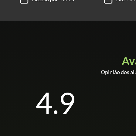
Av
Opinião dos al
4.9