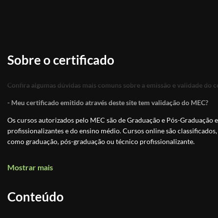
Sobre o certificado
Confira algumas dúvidas mais comuns sobre a emissão e validade do ce
- Meu certificado emitido através deste site tem validação do MEC?
Os cursos autorizados pelo MEC são de Graduação e Pós-Graduação e 
profissionalizantes e do ensino médio. Cursos online são classificados,
como graduação, pós-graduação ou técnico profissionalizante.
Os Cursos Livres, passaram a integrar a Educação Profissional, como Ní
Mostrar mais
uma modalidade de educação não-formal com duração variável, a fim 
exigências de escolaridade anterior.
Conteúdo
Educação é um direito de todos e é um incentivo a sociedade
, previst
educação. Os cursos livres e os certificados tem validade para fins cu