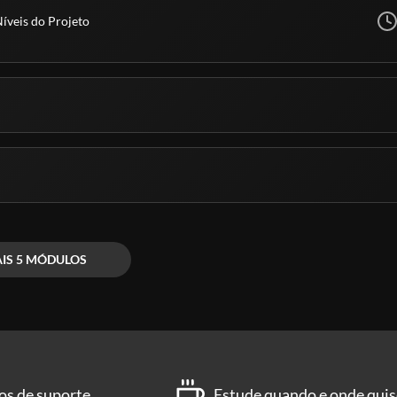
Níveis do Projeto
IS 5 MÓDULOS
os de suporte
Estude quando e onde quis