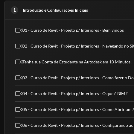
técnico, graduação ou pós-graduação.
1
Introdução e Configurações Iniciais
- Meu certificado é aceito pelo CREA, CRC e CRM?
Conforme explicado acima, nossos cursos são de nível básico e livre, ou
superior.
01 - Curso de Revit - Projeto p/ Interiores - Bem vindos
(Fontes: Secretaria de Educação de São Paulo e ABED)
02 - Curso de Revit - Projeto p/ Interiores - Navegando no Si
Tenha sua Conta de Estudante na Autodesk em 10 Minutos!
03 - Curso de Revit - Projeto p/ Interiores - Como fazer o D
04 - Curso de Revit - Projeto p/ Interiores - O que é BIM ?
05 - Curso de Revit - Projeto p/ Interiores - Como Abrir um 
06 - Curso de Revit - Projeto p/ Interiores - Configurando a