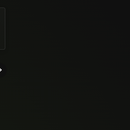
Curso bem prático, aprendi bastante a desenvolver
projetos utilizando essa ferramenta. Show leiaut!!!!!
deivid ferreira lima barbosa