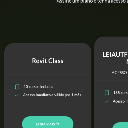
Assine um plano e tenha acesso a
LEIAUTF
Revit Class
ACESSO 
40
cursos inclusos
185
curs
Acesso
imediato
e válido por 1 mês
Acesso
i
SAIBA MAIS