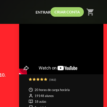
shopping_cart
CRIAR CONTA
ENTRAR
10.
(582)
20 horas de carga horária
19148 alunos
18 aulas