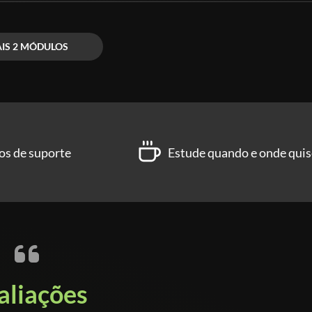
ncontrar nenhum material mais passo a passo e detalha
IS 2 MÓDULOS
O profissional?
os de suporte
Estude quando e onde quis
aliações