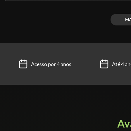
- Qual o material didático do curso?
R:Simplesmente o melhor do Brasil, você nunca vai e
MA
o nosso, se liga -
CLIQUE AQUI!
Eaaaaí, até quando você vai prolongar o seu SUCESS
Não marca bobeira!
Acesso por 4 anos
Até 4 an
#vemserleiaut
Av