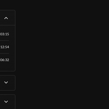
álido como
nível
03:15
12:54
.
06:32
IVAS e