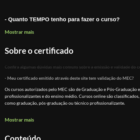
- Quanto TEMPO tenho para fazer o curso?
Mostrar mais
R:Mais do que uma COPA DO MUNDO, 4 anos!
Sobre o certificado
- E o CERTIFICADO, como recebo?
Confira algumas dúvidas mais comuns sobre a emissão e validade do ce
R:O certificado chega em seu e-mail, imediatamente a
- Meu certificado emitido através deste site tem validação do MEC?
Os cursos autorizados pelo MEC são de Graduação e Pós-Graduação e 
profissionalizantes e do ensino médio. Cursos online são classificados,
- Esse CERTIFICADO, vale de alguma coisa?
como graduação, pós-graduação ou técnico profissionalizante.
R: É claro que sim, diferentemente dos demais curso
Os Cursos Livres, passaram a integrar a Educação Profissional, como Ní
Mostrar mais
técnica OFICIAL, reconhecida pelo MEC, CREA, ABED.
uma modalidade de educação não-formal com duração variável, a fim 
exigências de escolaridade anterior.
site:
www.leiaut.com.br
Aqui, o ensino é levado a SÉR
Conteúdo
Educação é um direito de todos e é um incentivo a sociedade
, previst