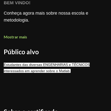
BEM VINDO!
Conheça agora mais sobre nossa escola e
metodologia.
Mostrar mais
- Quanto TEMPO tenho para fazer o curso?
Público alvo
R: O tempo de uma COPA DO MUNDO, 4 anos!
Estudantes das diversas ENGENHARIAS e TÉCNICOS
interessados em aprender sobre o Matlab.
- E o CERTIFICADO, como recebo?
R:O certificado chega em seu e-mail,
imediatamente após a nossa última prova.
- Esse CERTIFICADO vale de alguma coisa?