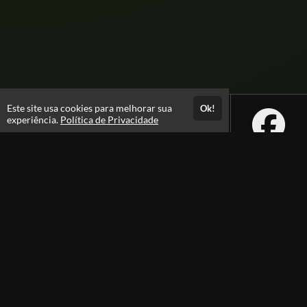
Este site usa cookies para melhorar sua
Ok!
experiência.
Política de Privacidade
Atendimento
08:00 -18:00
+55 81 99610-0674
Fale Conosco
CNPJ: 31.095.533/0001-28