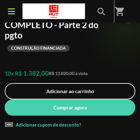
shopping_cart
. INCORPORADOR 50K
COMPLETO - Parte 2 do
pgto
CONSTRUÇÃO FINANCIADA
1.382,00
10x R$
R$ 13.820,00 à vista
Adicionar ao carrinho
Comprar agora
Adicionar cupom de desconto?