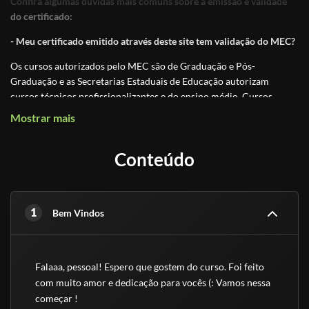
Confira algumas dúvidas mais comuns sobre a emissão e validade
do certificado:
- Meu certificado emitido através deste site tem validação do MEC?
Os cursos autorizados pelo MEC são de Graduação e Pós-
Graduação e as Secretarias Estaduais de Educação autorizam
cursos técnicos profissionalizantes e do ensino médio. Cursos
online são classificados, por lei, como
cursos livres de atualização
Mostrar mais
ou qualificação
, ou seja, não se qualifica como graduação, pós-
graduação ou técnico profissionalizante.
Conteúdo
Os Cursos Livres, passaram a integrar a Educação Profissional,
como Nível Básico após a Lei nº 9.394 - Diretrizes e Bases da
Educação Nacional. Essa é uma modalidade de educação não-
1
formal com duração variável, a fim de proporcionar conhecimentos
Bem Vindos
que permitam atualizar-se para o trabalho, sem exigências de
escolaridade anterior.
Falaaa, pessoal! Espero que gostem do curso. Foi feito 
Educação é um direito de todos e é um incentivo a sociedade
,
previsto por lei na Constituição Federal. É com essa base que
com muito amor e dedicação para vocês (: Vamos nessa 
trabalhamos, incentivando a educação. Os cursos livres e os
começar !