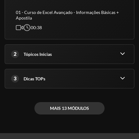
certificados tem validade para fins curriculares e certificações de
atualização ou aperfeiçoamento, não sendo válido como técnico,
01 - Curso de Excel Avançado - Informações Básicas +
graduação ou pós-graduação.
Apostila
- Meu certificado é aceito pelo CREA, CRC e CRM?
00:38
Conforme explicado acima, nossos cursos são de nível básico e
livre, ou seja, servem para atualização e qualificação. Todos esses
órgãos são de nível superior.
2
Tópicos Inicias
(Fontes: Secretaria de Educação de São Paulo e ABED)
3
Dicas TOPs
MAIS 13 MÓDULOS