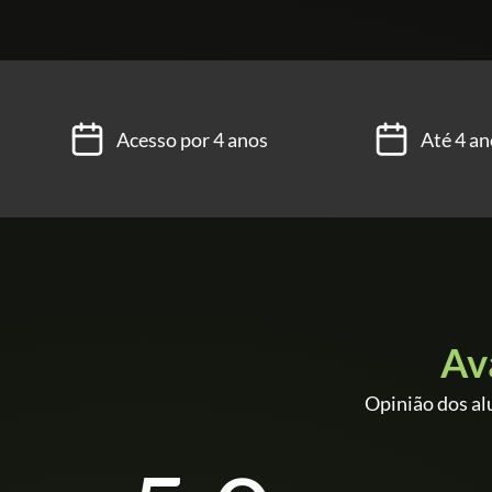
Acesso por 4 anos
Até 4 an
Av
Opinião dos al