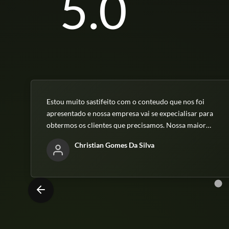
5.0
Estou muito sastifeito com o conteudo que nos foi
apresentado e nossa empresa vai se expecialisar para
obtermos os clientes que precisamos. Nossa maior
missão é ajudar a transformar sonhos em realidade
Christian Gomes Da Silva
proporcionando qualidade de vida aos nossos clientes.
Obrigado MCF!