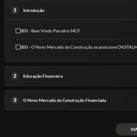
técnico, graduação ou pós-graduação.
1
Introdução
- Meu certificado é aceito pelo CREA, CRC e CRM?
Conforme explicado acima, nossos cursos são de nível básico e livre, ou
superior.
00 - Bem Vindo Parceiro MCF
(Fontes: Secretaria de Educação de São Paulo e ABED)
00 - O Novo Mercado da Construção se posicione DIGITA
2
Educação Financeira
3
O Novo Mercado da Construção Financiada
MA