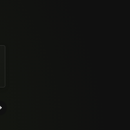
Simplesmente magnifico curso completo interativo
muito bem explicado excelente trabalho de Diego e
Vinicios e toda a equipe do minha casa financiada
acredito muito no produto e superou todas as
Thiago Henrique Ratier Hille
expectativas