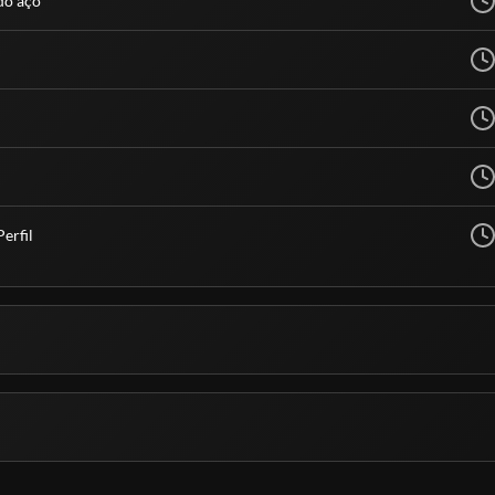
do aço
erfil