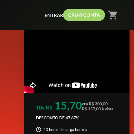
shopping_cart
CRIAR CONTA
ENTRAR
15,70
era
R$ 300,00
10x R$
R$ 157,00 à vista
DESCONTO DE 47.67%
40 horas de carga horária