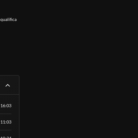
 qualifica
 Essa é
ho, sem
tivando a
álido como
nível
16:03
11:03