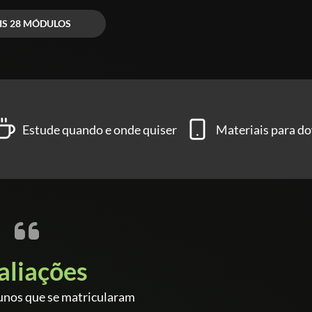
IS 28 MÓDULOS
Estude quando e onde quiser
Materiais para d
aliações
unos que se matricularam