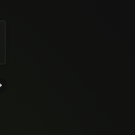
Gostei muito, apanhei no começo, mas aos poucos fui
pegando, a pratica leva a um entendimento bem melhor
sobre a execução durante as aulas!!
Cleitom Simao de Lima