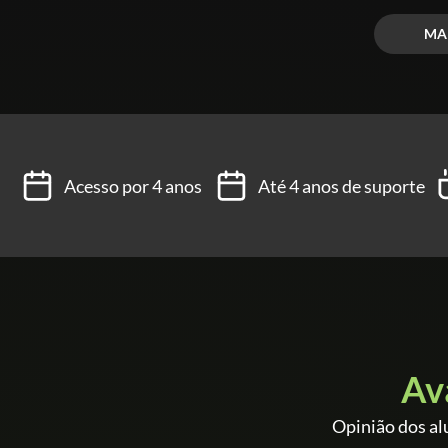
MA
Acesso por 4 anos
Até 4 anos de suporte
Av
Opinião dos al