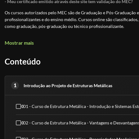
- Meu certificado emitido através deste site tem validação do MEC?
Os cursos autorizados pelo MEC são de Graduação e Pós-Graduação e 
profissionalizantes e do ensino médio. Cursos online são classificados,
como graduação, pós-graduação ou técnico profissionalizante.
Os Cursos Livres, passaram a integrar a Educação Profissional, como Ní
Mostrar mais
uma modalidade de educação não-formal com duração variável, a fim 
exigências de escolaridade anterior.
Conteúdo
Educação é um direito de todos e é um incentivo a sociedade
, previst
educação. Os cursos livres e os certificados tem validade para fins cu
técnico, graduação ou pós-graduação.
1
Introdução ao Projeto de Estruturas Metálicas
- Meu certificado é aceito pelo CREA, CRC e CRM?
Conforme explicado acima, nossos cursos são de nível básico e livre, ou
superior.
01 - Curso de Estrutura Metálica - Introdução e Sistemas Es
(Fontes: Secretaria de Educação de São Paulo e ABED)
02 - Curso de Estrutura Metálica - Vantagens e Desvantagen