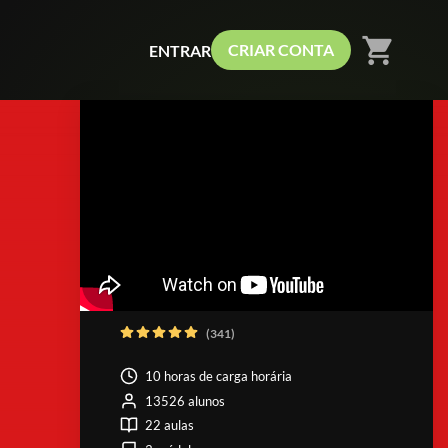
shopping_cart
CRIAR CONTA
ENTRAR
(341)
10 horas de carga horária
13526 alunos
22 aulas