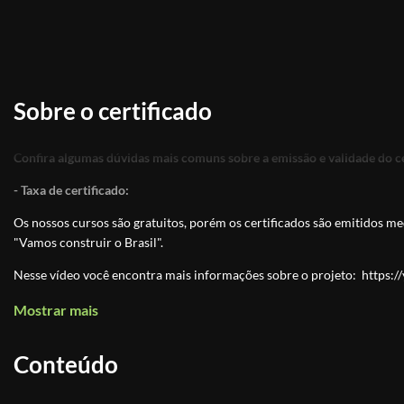
Sobre o certificado
Confira algumas dúvidas mais comuns sobre a emissão e validade do ce
- Taxa de certificado:
Os nossos cursos são gratuitos, porém os certificados são emitidos med
"Vamos construir o Brasil".
Nesse vídeo você encontra mais informações sobre o projeto:
https:
- Meu certificado emitido através deste site tem validação do MEC?
Mostrar mais
Os cursos autorizados pelo MEC são de Graduação e Pós-Graduação e 
Conteúdo
profissionalizantes e do ensino médio. Cursos online são classificados,
como graduação, pós-graduação ou técnico profissionalizante.