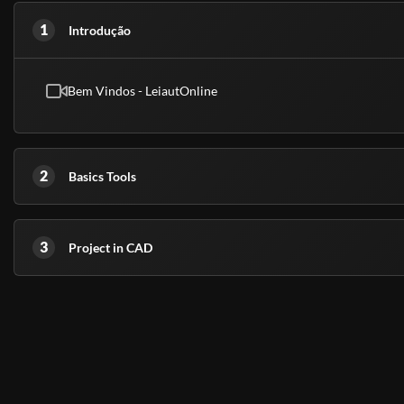
Os Cursos Livres, passaram a integrar a Educação Profissional, como Ní
uma modalidade de educação não-formal com duração variável, a fim 
1
Introdução
exigências de escolaridade anterior.
Educação é um direito de todos e é um incentivo a sociedade
, previst
Bem Vindos - LeiautOnline
educação. Os cursos livres e os certificados tem validade para fins cu
técnico, graduação ou pós-graduação.
- Meu certificado é aceito pelo CREA, CRC e CRM?
2
Basics Tools
Conforme explicado acima, nossos cursos são de nível básico e livre, ou
superior.
(Fontes: Secretaria de Educação de São Paulo e ABED)
3
Project in CAD