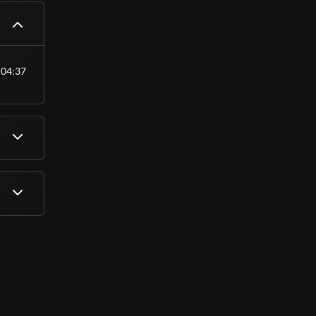
 Essa é
ho, sem
tivando a
04:37
álido como
nível