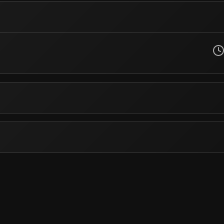
vel Básico após a Lei nº 9.394 - Diretrizes e Bases da Educação Nacional.
de proporcionar conhecimentos que permitam atualizar-se para o trabal
o por lei na Constituição Federal. É com essa base que trabalhamos, incen
rriculares e certificações de atualização ou aperfeiçoamento, não sendo v
 seja, servem para atualização e qualificação. Todos esses órgãos são de 