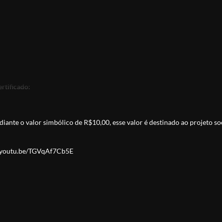
rtificado:
iante o valor simbólico de R$10,00, esse valor é destinado ao projeto so
//youtu.be/TGVqAf7Cb5E
as Secretarias Estaduais de Educação autorizam cursos técnicos
 por lei, como
cursos livres de atualização ou qualificação
, ou seja, não se